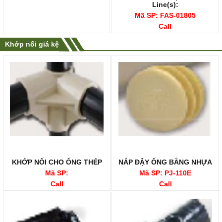
Line(s):
Mã SP: FAS-01805
Call
Khớp nối giá kệ
KHỚP NỐI CHO ỐNG THÉP
NẮP ĐẬY ỐNG BẰNG NHỰA
Mã SP:
Mã SP: PJ-110E
Call
Call