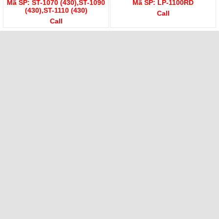
Mã SP: ST-1070 (430),ST-1090
Mã SP: LP-1100RD
(430),ST-1110 (430)
Call
Call