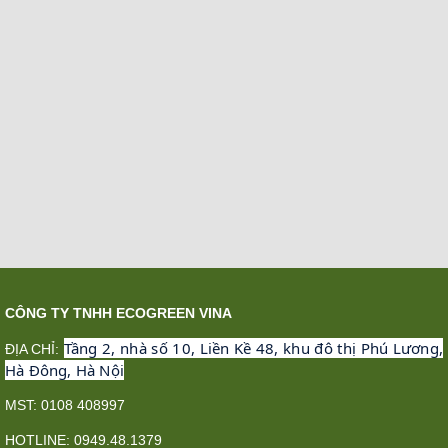
CÔNG TY TNHH ECOGREEN VINA
Tầng 2, nhà số 10, Liền Kề 48, khu đô thị Phú Lương,
ĐỊA CHỈ:
Hà Đông, Hà Nội
MST: 0108 408997
HOTLINE: 0949.48.1379